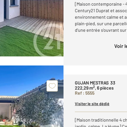
[Maison contemporaine - 4
Century21 Duprat et asso
environnement calme et a
plain-pied, sur une parcel
d'une entrée s'ouvrant sur 
Voir 
GUJAN MESTRAS 33
2
222,29 m
, 6 pièces
Ref : 5555
Visiter le site dédié
[Maison traditionnelle 4 
jardin, calme, La Hume] C