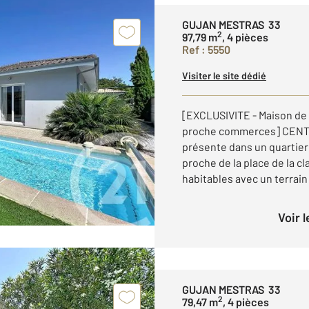
GUJAN MESTRAS 33
2
97,79 m
, 4 pièces
Ref : 5550
Visiter le site dédié
[EXCLUSIVITE - Maison de p
proche commerces] CENTU
présente dans un quartie
proche de la place de la cl
habitables avec un terrain .
Voir 
GUJAN MESTRAS 33
2
79,47 m
, 4 pièces