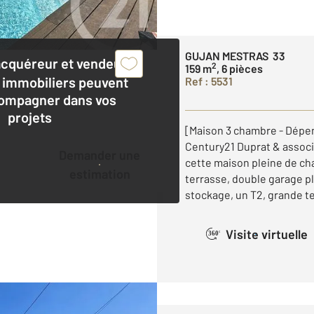
GUJAN MESTRAS 33
acquéreur et vendeur,
2
159 m
, 6 pièces
 immobiliers peuvent
Ref : 5531
ompagner dans vos
projets
[Maison 3 chambre - Dépen
Century21 Duprat & associ
Demander une
cette maison pleine de ch
estimation
terrasse, double garage p
stockage, un T2, grande ter
Visite virtuelle
360°