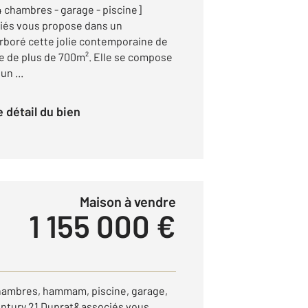
 chambres - garage - piscine]
ciés vous propose dans un
rboré cette jolie contemporaine de
le de plus de 700m². Elle se compose
un ...
le détail du bien
Maison à vendre
1 155 000 €
chambres, hammam, piscine, garage,
entury 21 Duprat&associés vous