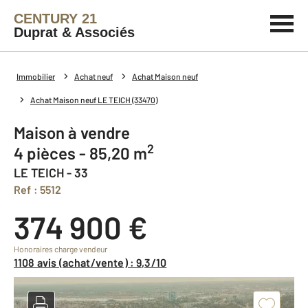
CENTURY 21
Duprat & Associés
Immobilier
Achat neuf
Achat Maison neuf
Achat Maison neuf LE TEICH (33470)
Maison à vendre
2
4 pièces - 85,20 m
LE TEICH - 33
Ref : 5512
374 900 €
Honoraires charge vendeur
1108 avis (achat/vente) : 9,3/10