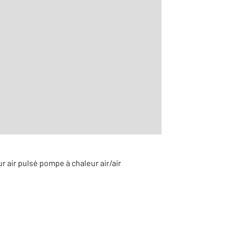
2
r le détail]
 air pulsé pompe à chaleur air/air