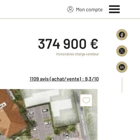
Mon compte
374 900 €
Honoraires charge vendeur
1109 avis (achat/vente) : 9,3/10