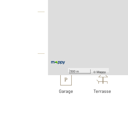
Vue globale
2
Surface totale : 109,9 m
2
Surface terrain : 54 m
Équipements
Les plus
500 m
©
Mappy
P
Garage
Terrasse