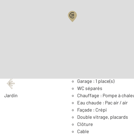
Surface habitable : 85,2 m
Nombre de pièces : 4
[Voi
Général
Garage : 1 place(s)
WC séparés
Jardin
Chauffage : Pompe à chaleur
Eau chaude : Pac air / air
Façade : Crépi
Double vitrage, placards
Clôture
Cable