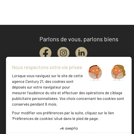
Parlons de vous, parlons biens
Votre agence est notée
Achat
Location
Vente
Gestion
9,3
/
10
9,5/10