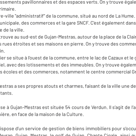
otissements pavillonnaires et des espaces verts. On y trouve é
rimaire.
re-ville "administratif" de la commune, situé au nord de La Hume. O
municipale, des commerces et la gare SNCF. C'est également dans 
 de la ville.
trouve au sud-est de Gujan-Mestras, autour de la place de la Clair
s rues étroites et ses maisons en pierre. On y trouve des commer
in.
er se situe à l'ouest de la commune, entre le lac de Cazaux et le 
iel, avec des lotissements et des immeubles. On y trouve égalem
des écoles et des commerces, notamment le centre commercial G
tras a ses propres atouts et charmes, faisant de la ville une de
itants.
à Gujan-Mestras est située 54 cours de Verdun. Il s’agit de l
ière, en face de la maison de la Culture.
spose d’un service de gestion de biens immobiliers pour s’occu
eyran, Gujan, Mestras, le golf de Gujan, Chante Cigale, ainsi 