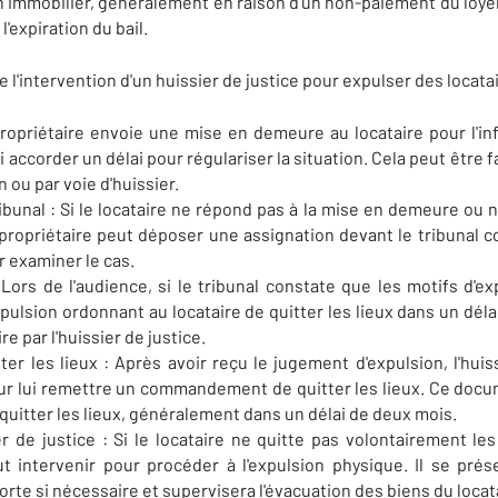
 immobilier, généralement en raison d'un non-paiement du loyer
l'expiration du bail.
e l'intervention d'un huissier de justice pour expulser des locatai
opriétaire envoie une mise en demeure au locataire pour l'inf
i accorder un délai pour régulariser la situation. Cela peut être
 ou par voie d'huissier.
ibunal : Si le locataire ne répond pas à la mise en demeure ou n
e propriétaire peut déposer une assignation devant le tribunal c
 examiner le cas.
ors de l'audience, si le tribunal constate que les motifs d'ex
ulsion ordonnant au locataire de quitter les lieux dans un déla
re par l'huissier de justice.
 les lieux : Après avoir reçu le jugement d'expulsion, l'huiss
ur lui remettre un commandement de quitter les lieux. Ce docum
t quitter les lieux, généralement dans un délai de deux mois.
er de justice : Si le locataire ne quitte pas volontairement les
eut intervenir pour procéder à l'expulsion physique. Il se pré
porte si nécessaire et supervisera l'évacuation des biens du locat