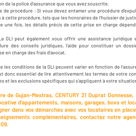
on de la police d'assurance que vous avez souscrite.
is de procédure : Si vous devez entamer une procédure d'expul
s à cette procédure, tels que les honoraires de l'huissier de justic
ore une fois, les détails précis de cette prise en charge dépe
 La GLI peut également vous offrir une assistance juridique 
clure des conseils juridiques, l'aide pour constituer un dos
se en charge des frais d'avocat.
e les conditions de la GLI peuvent varier en fonction de l'assur
est donc essentiel de lire attentivement les termes de votre co
es et les exclusions spécifiques qui s'appliquent à votre situatio
ère de Gujan-Mestras, CENTURY 21 Duprat Donnesse, d
 locative d’appartements, maisons, garages, boxs et l
er dans vos démarches avec vos locataires en place,
seignements complémentaires, contactez notre age
 09.